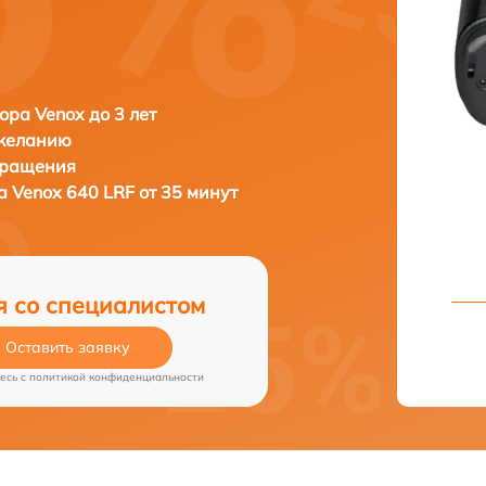
ора Venox до 3 лет
 желанию
бращения
ра
Venox 640 LRF от 35 минут
я со специалистом
Оставить заявку
есь c
политикой конфиденциальности