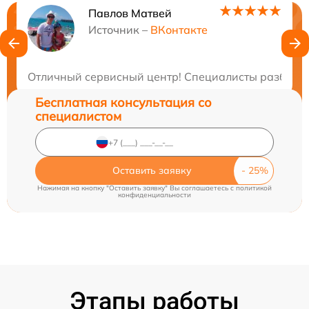
Павлов Матвей
Нужна консультация?
Источник –
ВКонтакте
Закажите бесплатную консультацию
Отличный сервисный центр! Специалисты разбираю
Бесплатная консультация со
специалистом
Оставить заявку
Нажимая на кнопку "Оставить заявку" Вы соглашаетесь c
политикой
конфиденциальности
Этапы работы